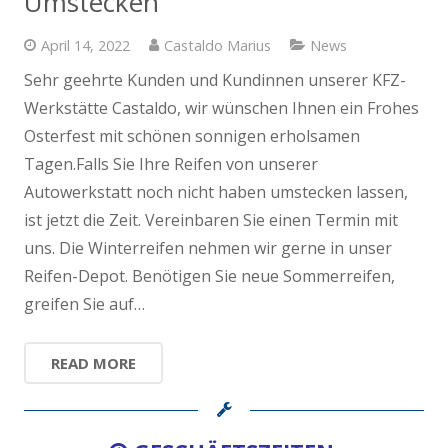
Umstecken
g
April 14, 2022
Castaldo Marius
News
Sehr geehrte Kunden und Kundinnen unserer KFZ-
Se
Werkstätte Castaldo, wir wünschen Ihnen ein Frohes
Wer
Osterfest mit schönen sonnigen erholsamen
he
Tagen.Falls Sie Ihre Reifen von unserer
uns
im
Autowerkstatt noch nicht haben umstecken lassen,
Tr
d
ist jetzt die Zeit. Vereinbaren Sie einen Termin mit
Ih
t
uns. Die Winterreifen nehmen wir gerne in unser
Fam
in
Reifen-Depot. Benötigen Sie neue Sommerreifen,
Fü
greifen Sie auf…
READ MORE