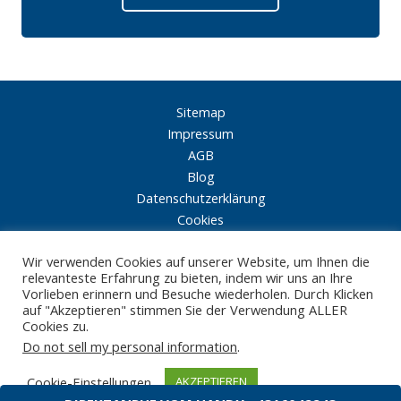
Sitemap
Impressum
AGB
Blog
Datenschutzerklärung
Cookies
Wir verwenden Cookies auf unserer Website, um Ihnen die
Tel:
01 / 604 22 43
relevanteste Erfahrung zu bieten, indem wir uns an Ihre
Vorlieben erinnern und Besuche wiederholen. Durch Klicken
PUCHSBAUMGASSE 45, 1100 Wien
auf "Akzeptieren" stimmen Sie der Verwendung ALLER
office@auto-castaldo.at
Cookies zu.
Do not sell my personal information
.
Cookie-Einstellungen
AKZEPTIEREN