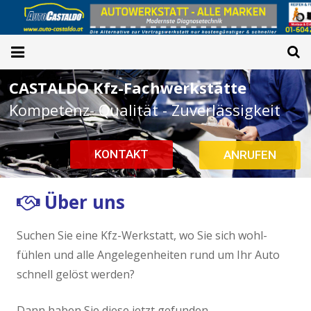
CASTALDO Kfz-Fachwerkstätte
Home
Kompetenz- Qualität - Zuverlässigkeit
Reparaturen
Service&Wartung
KONTAKT
ANRUFEN
Car-Checks
Über uns
PICKERL→3.5t
Suchen Sie eine Kfz-Werkstatt, wo Sie sich wohl-
Online-Termin
fühlen und alle Angelegenheiten rund um Ihr Auto
schnell gelöst werden?
Spenglerei
Dann haben Sie diese jetzt gefunden.
Oldtimer