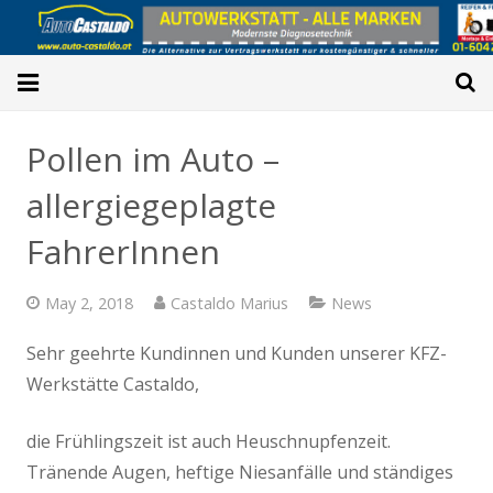
Home
Pollen im Auto –
Reparaturen
allergiegeplagte
Service&Wartung
FahrerInnen
Car-Checks
May 2, 2018
Castaldo Marius
News
PICKERL→3.5t
Sehr geehrte Kundinnen und Kunden unserer KFZ-
Werkstätte Castaldo,
Online-Termin
die Frühlingszeit ist auch Heuschnupfenzeit.
Spenglerei
Tränende Augen, heftige Niesanfälle und ständiges
Oldtimer