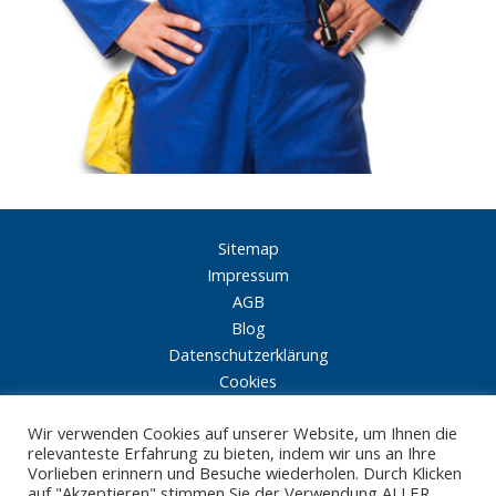
Sitemap
Impressum
AGB
Blog
Datenschutzerklärung
Cookies
Wir verwenden Cookies auf unserer Website, um Ihnen die
Tel:
01 / 604 22 43
relevanteste Erfahrung zu bieten, indem wir uns an Ihre
Vorlieben erinnern und Besuche wiederholen. Durch Klicken
PUCHSBAUMGASSE 45, 1100 Wien
auf "Akzeptieren" stimmen Sie der Verwendung ALLER