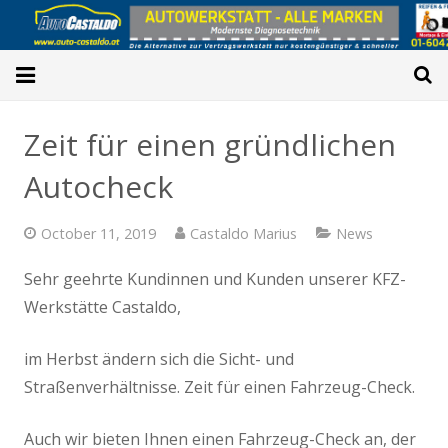
Home
Zeit für einen gründlichen
Reparaturen
Autocheck
Service&Wartung
October 11, 2019
Castaldo Marius
News
Car-Checks
Sehr geehrte Kundinnen und Kunden unserer KFZ-
Werkstätte Castaldo,
PICKERL→3.5t
Online-Termin
im Herbst ändern sich die Sicht- und
Straßenverhältnisse. Zeit für einen Fahrzeug-Check.
Spenglerei
Auch wir bieten Ihnen einen Fahrzeug-Check an, der
Oldtimer